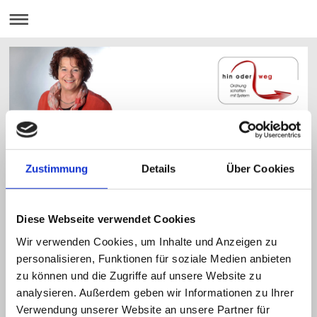
Aufräumhilfe zu diesen Preisen
Zustimmung
Details
Über Cookies
Ausführliche Beratung vor Ort inkl. einem ersten individuellem
"Ordnungs-Fahrplan":
Diese Webseite verwendet Cookies
60 Min. 30,00 € bzw. 90 Min. 45,00 €.
Danach entscheiden Sie selbst, ob Sie die Aufräumaktion (anhand Ihrer Notizen)
Wir verwenden Cookies, um Inhalte und Anzeigen zu
alleine oder mit meiner Unterstützung angehen möchten.
personalisieren, Funktionen für soziale Medien anbieten
Telefonische Beratung oder Online-Zoom-Sitzung:
zu können und die Zugriffe auf unsere Website zu
für Fragen zu speziellen Themen oder zu einzelnen Wohn- und
Arbeitsbereichen
pro Stunde 30,00 €
- Voraussetzung dafür, ist eine
analysieren. Außerdem geben wir Informationen zu Ihrer
vorherige Wohnungsbesichtigung mit Erstberatung.
Verwendung unserer Website an unsere Partner für
Gemeinsames Aufräumen und Neugestalten: